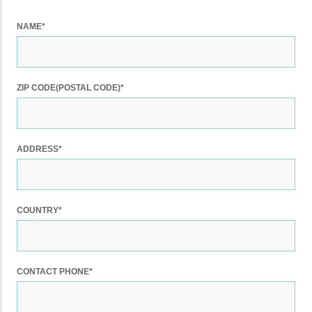
NAME*
ZIP CODE(POSTAL CODE)*
ADDRESS*
COUNTRY*
CONTACT PHONE*