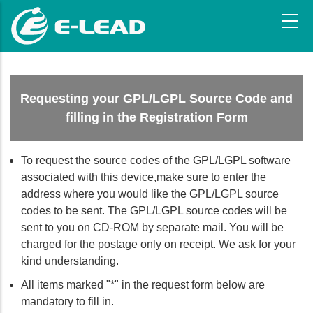
メ
イ
ン
コ
ン
テ
Requesting your GPL/LGPL Source Code and
ン
filling in the Registration Form
ツ
に
移
To request the source codes of the GPL/LGPL software
動
associated with this device,make sure to enter the
address where you would like the GPL/LGPL source
codes to be sent. The GPL/LGPL source codes will be
sent to you on CD-ROM by separate mail. You will be
charged for the postage only on receipt. We ask for your
kind understanding.
All items marked "*" in the request form below are
mandatory to fill in.