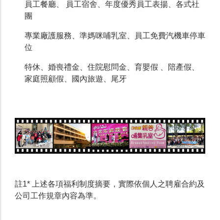
員工餐廳、 員工宿舍、年度優秀員工表揚、各式社
團
專業廠護服務、準媽咪哺乳室、員工免費汽機車停車
位
特休、婚喪禮金、住院慰問金、育嬰假 、陪產假、
家庭照顧假、國內旅遊、尾牙
註1* 上述各項福利制度摘要，實際依個人之聘雇合約及
公司工作規章內容為準。