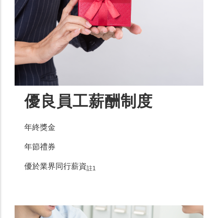
優良員工薪酬制度
年終獎金
年節禮券
優於業界同行薪資
註1