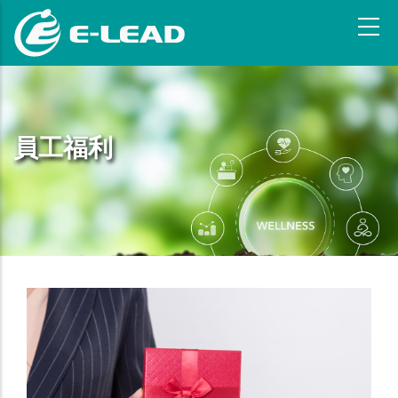
移
至
主
內
容
員工福利