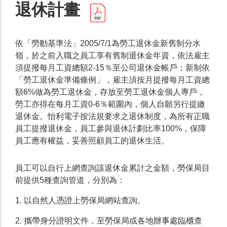
退休計畫
依「勞動基準法」2005/7/1為勞工退休金新舊制分水
嶺，於之前入職之員工享有舊制退休金年資，依法雇主
須提撥每月工資總額2-15％至公司退休金帳戶；新制依
「勞工退休金準備條例」，雇主須按月提撥每月工資總
額6%做為勞工退休金，存放至勞工退休金個人專戶，
勞工亦得在每月工資0-6％範圍內，個人自願另行提繳
退休金。怡利電子按法規要求之退休制度，為所有正職
員工提撥退休金，員工參與退休計劃比率100%，保障
員工應有權益，妥善照顧員工的退休生活。
員工可以自行上網查詢該退休金累計之金額，勞保局目
前提供5種查詢管道，分別為：
1. 以自然人憑證上勞保局網站查詢。
2. 攜帶身分證明文件，至勞保局或各地辦事處臨櫃查