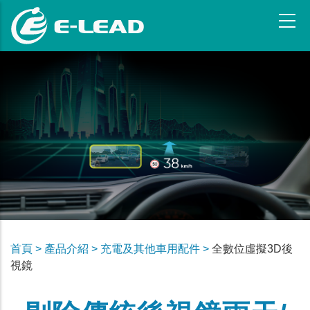
移
至
主
內
容
首頁 >
產品介紹 >
充電及其他車用配件 >
全數位虛擬3D後
視鏡