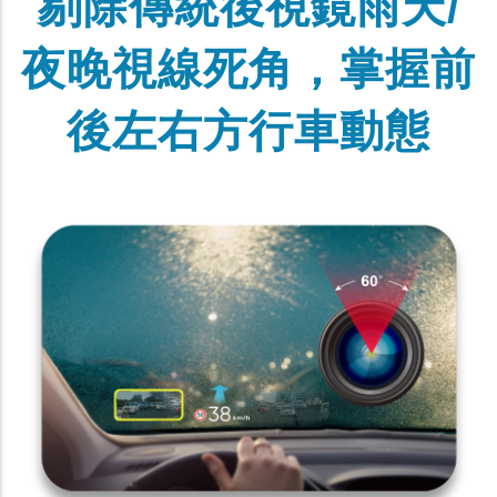
剔除傳統後視鏡雨天/
夜晚視線死角，掌握前
後左右方行車動態