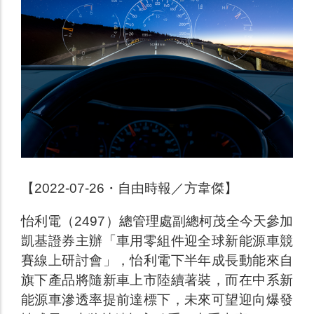
【2022-07-26・自由時報／方韋傑】
怡利電（2497）總管理處副總柯茂全今天參加
凱基證券主辦「車用零組件迎全球新能源車競
賽線上研討會」，怡利電下半年成長動能來自
旗下產品將隨新車上市陸續著裝，而在中系新
能源車滲透率提前達標下，未來可望迎向爆發