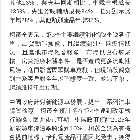
其他13%，與去年同期相比，車載主機成長
139%，先進駕駛輔助成長34%，抬頭顯示器
年增28%，其他類別產品年增37%。
柯茂全表示，第3季主要繼續消化第2季遞延訂
單，出貨動能無虞，且繼續關注中國疫情狀
況，且當地市場雜音較多，市場也擔心爛尾
樓、房貸拒繳相關事件，是否造成更多流動性
風險，進而影響民眾購車意願，但現階段觀察
到中系客戶對全年展望態度一致、並無下修，
繼續維持年度預期。
中國政府針對新能源車發展，提出一系列汽車
購置優惠，柯茂全預計將在第4季達到政策執
行巔峰，因此後市可期，中國政府預計2025年
新能源車滲透率將達到10%，柯茂全認為有機
會提前達標，怡利電產品可望因此受惠，獲得