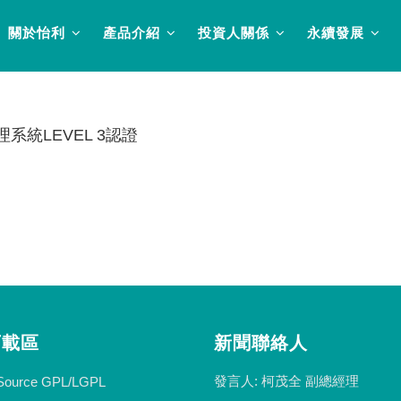
關於怡利
產品介紹
投資人關係
永續發展
系統LEVEL 3認證
下載區
新聞聯絡人
發言人: 柯茂全 副總經理
Source GPL/LGPL