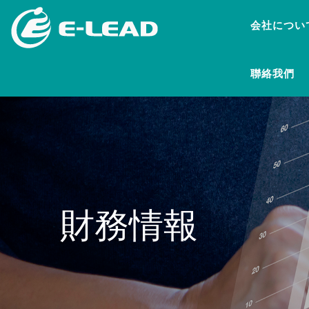
メ
会社につい
イ
ン
コ
聯絡我們
ン
テ
ン
ツ
に
移
動
財務情報