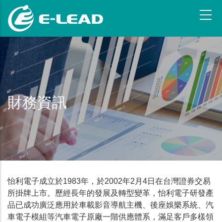
跳
转
到
主
要
内
容
財務資訊
怡利電子成立於1983年，於2002年2月4日在台灣證券交易
所掛牌上市。歷經長年的發展及轉型變革，怡利電子研發產
品已成功廣泛應用於車載影音導航主機、後座娛樂系統、汽
車電子模組等汽車電子原廠一階供應體系，滿足客戶多樣領