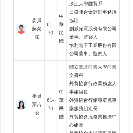
淡江大學國貿系
日盛聯合會計師事務所
中
委員
協理
61-
華
蔣榮
創威光電股份有限公司
70
民
霖
董事、監察人
國
怡利電子工業股份有限
公司董事、監察人
國立臺北商業大學商業
文書科
外貿協會行政業務處人
中
事組組長
委員
61-
華
外貿協會行銷專案處專
葉吉
70
民
案服務組組長
凌
國
外貿協會服務業推廣中
心組長