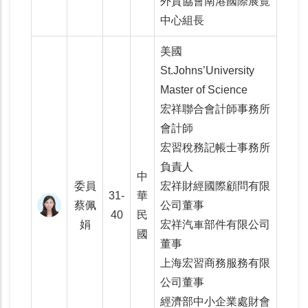
外貿協會南港國際展覽
中心組長
美國
St.Johns’University
Master of Science
宏祥聯合會計師事務所
會計師
宏習稅務記帳士事務所
負責人
中
委員
宏祥財經國際顧問有限
31-
華
蔡佩
公司董事
40
民
娟
宏祥汽車部件有限公司
國
董事
上海宏習商務服務有限
公司董事
經濟部中小企業處財會