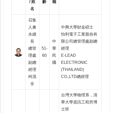
/ 姓
齡
籍
名
召集
人兼
中興大學財金碩士
永續
怡利電子工業股份有
長
中
限公司總管理處副總
總管
51-
華
經理
理處
60
民
E-LEAD
副總
國
ELECTRONIC
經理
(THAILAND)
柯茂
CO.,LTD總經理
全
台灣大學物理系，清
華大學資訊工程所博
士班