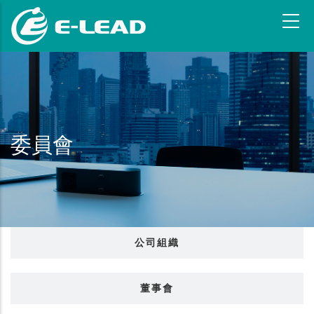
跳
转
到
主
要
内
容
委員會
公司組織
董事會