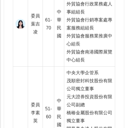
外貿協會行政業務處人
中
事組組長
委員
61-
華
外貿協會行銷專案處專
葉吉
70
民
案服務組組長
凌
國
外貿協會服務業推廣中
心組長
外貿協會南港國際展覽
中心組長
中央大學企管系
茂順密封科技股份有限
公司獨立董事
元大證券投資股份有限
中
委員
公司副總
51-
華
李素
橋椿金屬股份有限公司
60
民
英
獨立董事
國