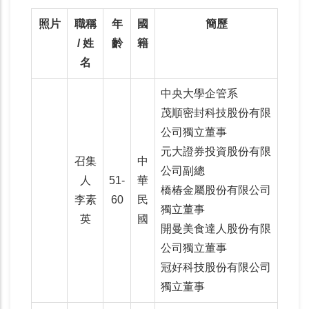
照片
職稱
年
國
簡歷
/ 姓
齡
籍
名
中央大學企管系
茂順密封科技股份有限
公司獨立董事
元大證券投資股份有限
召集
中
公司副總
人
51-
華
橋椿金屬股份有限公司
李素
60
民
獨立董事
英
國
開曼美食達人股份有限
公司獨立董事
冠好科技股份有限公司
獨立董事