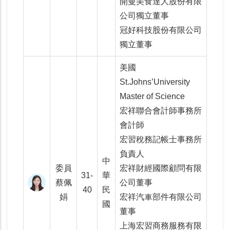
開曼美食達人股份有限
公司獨立董事
冠好科技股份有限公司
獨立董事
美國
St.Johns’University
Master of Science
宏祥聯合會計師事務所
會計師
宏習稅務記帳士事務所
負責人
中
委員
宏祥財經國際顧問有限
31-
華
蔡佩
公司董事
40
民
娟
宏祥汽車部件有限公司
國
董事
上海宏習商務服務有限