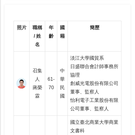
照片
職稱
年
國
簡歷
/ 姓
齡
籍
名
淡江大學國貿系
日盛聯合會計師事務所
召集
中
協理
人
61-
華
創威光電股份有限公司
蔣榮
70
民
董事、監察人
霖
國
怡利電子工業股份有限
公司董事、監察人
國立臺北商業大學商業
文書科