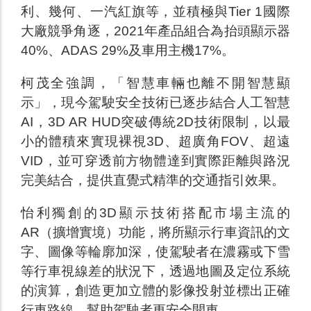
利、幾何、一汽紅旗等，並積極與Tier 1國際
大廠競爭角逐，2021年產品組合為抬頭顯示器
40%、ADAS 29%及車用主機17%。
柯茂全強調，「智慧車輛也離不開智慧顯
示」，現今駕駛安全技術已逐步結合人工智慧
AI，3D AR HUD突破傳統2D技術限制，以最
小的體積來實現裸視3D、超廣角FOV、超遠
VID，並可穿透前方物體達到實際距離與路況
完美結合，提供直覺式精準的交通指引效果。
怡利獨創的3D顯示技術搭配市場主流的
AR（擴增實境）功能，將所顯示行車資訊的文
字、圖像等輪廓加深，使駕駛者在濃霧或下雪
等行車視線差的狀況下，透過地圖及定位系統
的演算，創造更加立體的影像投射並標出正確
行車路線，幫助駕駛者更安全開車。