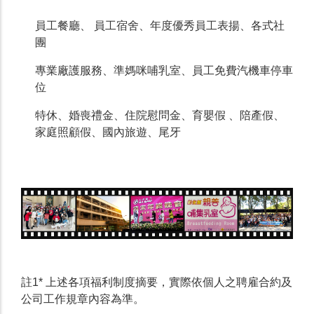
員工餐廳、 員工宿舍、年度優秀員工表揚、各式社
團
專業廠護服務、準媽咪哺乳室、員工免費汽機車停車
位
特休、婚喪禮金、住院慰問金、育嬰假 、陪產假、
家庭照顧假、國內旅遊、尾牙
註1* 上述各項福利制度摘要，實際依個人之聘雇合約及
公司工作規章內容為準。