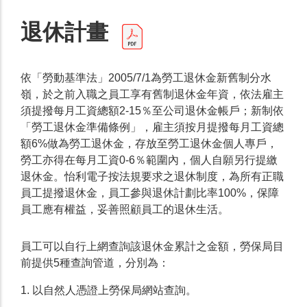
退休計畫
依「勞動基準法」2005/7/1為勞工退休金新舊制分水
嶺，於之前入職之員工享有舊制退休金年資，依法雇主
須提撥每月工資總額2-15％至公司退休金帳戶；新制依
「勞工退休金準備條例」，雇主須按月提撥每月工資總
額6%做為勞工退休金，存放至勞工退休金個人專戶，
勞工亦得在每月工資0-6％範圍內，個人自願另行提繳
退休金。怡利電子按法規要求之退休制度，為所有正職
員工提撥退休金，員工參與退休計劃比率100%，保障
員工應有權益，妥善照顧員工的退休生活。
員工可以自行上網查詢該退休金累計之金額，勞保局目
前提供5種查詢管道，分別為：
1. 以自然人憑證上勞保局網站查詢。