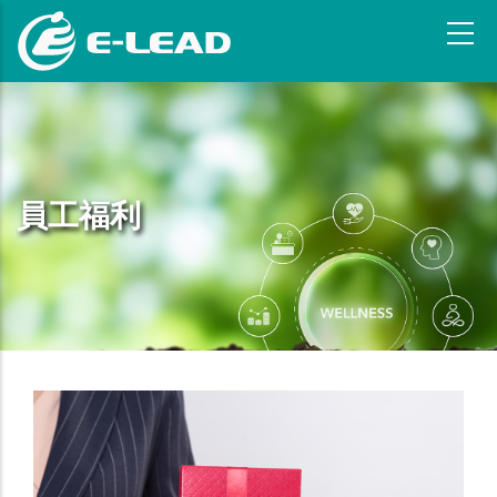
跳
转
到
主
要
内
容
員工福利