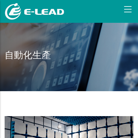
移
至
主
內
容
自動化生產