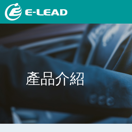
移
至
主
內
容
產品介紹