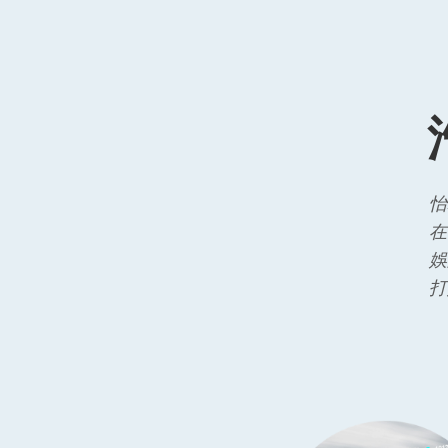
怡
在
娛
打