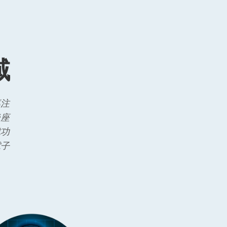
域
專注
後座
成功
電子