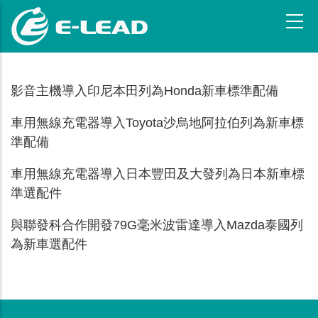
跳
转
到
主
要
影音主機導入印尼本田列為Honda新車標準配備
内
容
車用無線充電器導入Toyota沙烏地阿拉伯列為新車標
準配備
車用無線充電器導入日本豐田及大發列為日本新車標
準選配件
與聯發科合作開發79G毫米波雷達導入Mazda泰國列
為新車選配件