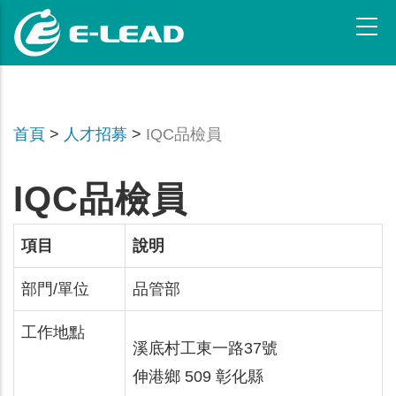
跳
转
到
主
要
内
首頁
>
人才招募
>
IQC品檢員
容
IQC品檢員
項目
說明
部門/單位
品管部
工作地點
溪底村工東一路37號
伸港鄉 509 彰化縣