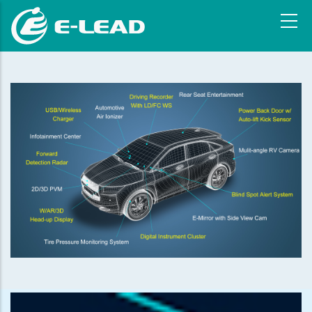
跳
转
到
主
要
内
容