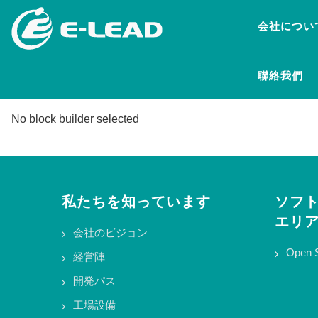
メ
会社につい
イ
ン
コ
聯絡我們
ン
テ
ン
No block builder selected
ツ
に
移
動
私たちを知っています
ソフ
エリ
会社のビジョン
Open 
経営陣
開発パス
工場設備