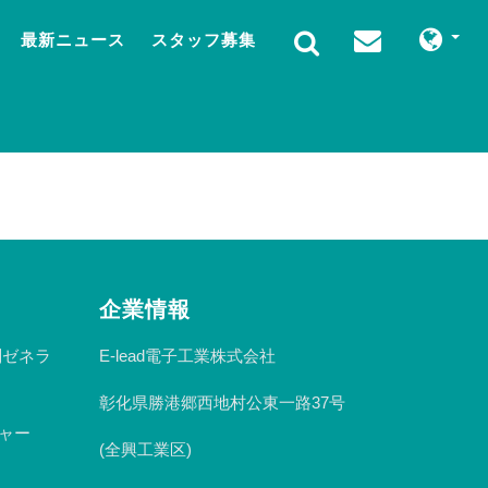
最新ニュース
スタッフ募集
企業情報
n副ゼネラ
E-lead電子工業株式会社
彰化県勝港郷西地村公東一路37号
ジャー
(全興工業区)