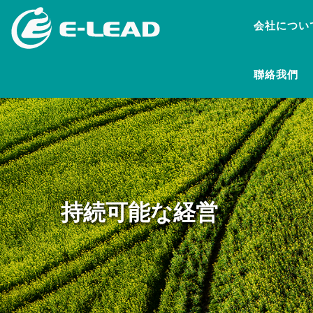
メ
会社につい
イ
ン
コ
聯絡我們
ン
テ
ン
ツ
に
移
動
持続可能な経営