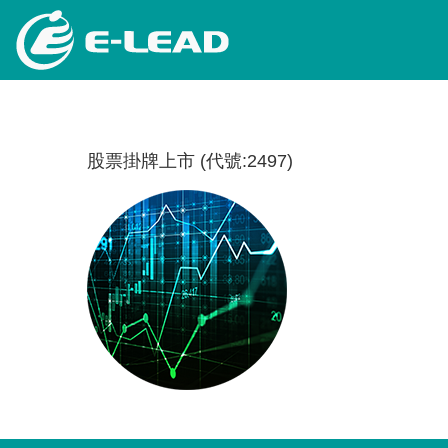
移
至
主
內
容
股票掛牌上市 (代號:2497)