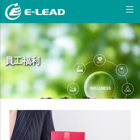
移
至
主
內
容
員工福利