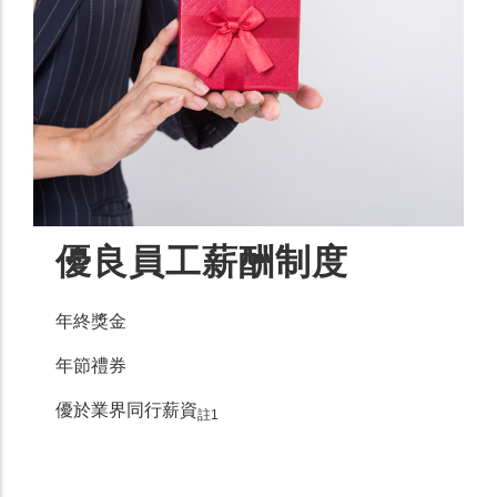
優良員工薪酬制度
年終獎金
年節禮券
優於業界同行薪資
註1