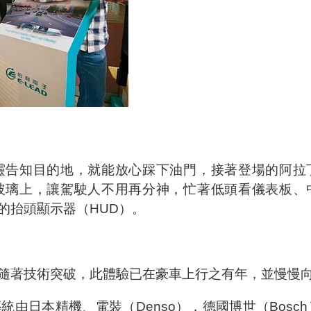
】
靈告知目的地，就能放心踩下油門，接著登場的阿拉
玻璃上，讓駕駛人不用再分神，忙著低頭看儀表板、
的抬頭顯示器（HUD）。
隨著技術突破，此體驗已在豪車上行之有年，並慢慢
本精機、電裝（Denso），德國博世（Bosch）、大