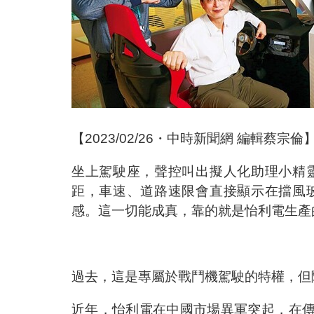
【2023/02/26・中時新聞網 編輯蔡宗倫
坐上駕駛座，聲控叫出擬人化助理小精
距，車速、道路速限會直接顯示在擋風
感。這一切能成真，靠的就是怡利電生產
過去，這是專屬於戰鬥機駕駛的特權，但
近年，怡利電在中國市場異軍突起，在傳統由日