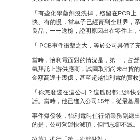
「有些化學藥劑沒洗掉，殘留在PCB
快、有的慢，當車子已經賣到全世界，
良品，一一送檢，證明原因出在零件上，
「 PCB事件衝擊之大，等於公司具備了
當時，怡利電面對的情況是，第一，占營
氣拜託上游供應商，試圖取消尚未出貨的
金額高達十幾億，甚至超越怡利電的實收
「你怎麼還在這公司？這艘船都已經快
話。當時，他已進入公司15年，從最基
事件爆發後，怡利電時任行銷業務副總
的是，公司營運快滅頂，但鬥志卻不滅。
改革》推行「第一次就做對」