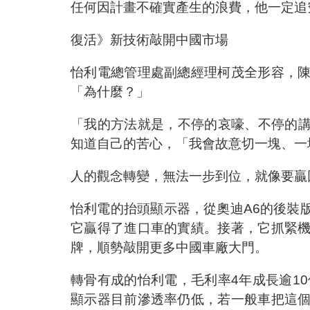
任何因計畫不確實產生的浪費，他一定追
復活》新技術敲開中國市場
怡利電總管理處副總經理柯茂全形容，
「為什麼？」
「我的方法就是，不停的哀嚎、不停的講
知道自己的苦心，「我會故意切一塊、一
人的觀念轉變，無法一步到位，就像要贏
怡利電的抬頭顯示器，從奧迪A6的後裝
它贏得了進口車的實績。接著，它抓緊
牌，順勢敲開更多中國車廠大門。
轉骨有成的怡利電，毛利率4年成長逾1
顯示器目前滲透率仍低，若一般車把這