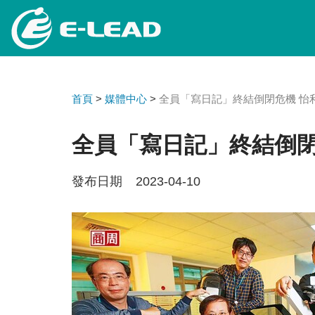
移
至
主
內
容
首頁
>
媒體中心
>
全員「寫日記」終結倒閉危機 怡
全員「寫日記」終結倒閉
發布日期 2023-04-10