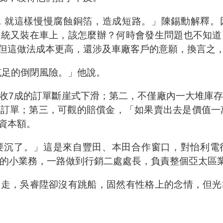
上，就這樣慢慢腐蝕銅箔，造成短路。」陳錫勳解釋。
系統又裝在車上，該怎麼辦？何時會發生問題也不知道
但這做法成本更高，還涉及車廠客戶的意願，換言之
充足的倒閉風險。」他說。
收7成的訂單斷崖式下滑；第二，不僅廠內一大堆庫
訂單；第三，可觀的賠償金，「如果賣出去是價值一
資本額。
要沉了。」這是來自豐田、本田合作窗口，對怡利電
層的小業務，一路做到行銷二處處長，負責整個亞太區
出走，吳睿陞卻沒有跳船，固然有性格上的念情，但光