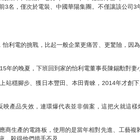
前3名，僅次於電裝、中國華陽集團。不僅讓該公司3
，怡利電的挑戰，比起一般企業更痛苦、更驚險，因
015年的晚夏，下班回到家的怡利電董事長陳錫勳對妻
上站穩腳步、獲日本豐田、本田青睞，2014年才創下
戶反映產品失效，連環爆代表並非個案，這把火就這樣
應商生產的電路板，使用的是當年相對先進、工藝複
疵，殺得他們措手不及。