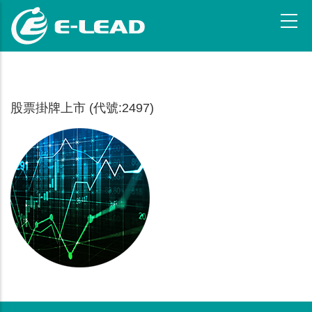
移
至
主
內
容
股票掛牌上市 (代號:2497)