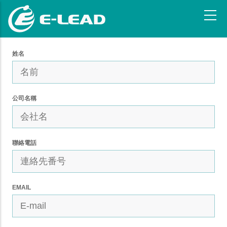
メ
イ
ン
コ
ン
姓名
テ
ン
ツ
公司名稱
に
移
動
聯絡電話
EMAIL