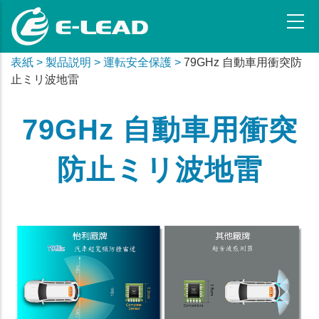
メ
イ
ン
コ
表紙 >
製品説明 >
運転安全保護 >
79GHz 自動車用衝突防
ン
止ミリ波地雷
テ
ン
79GHz 自動車用衝突
ツ
に
防止ミリ波地雷
移
動