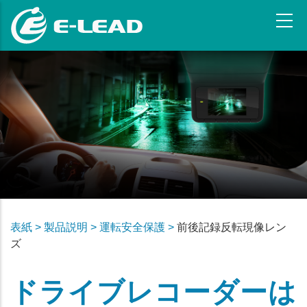
メ
イ
ン
コ
ン
テ
ン
ツ
に
移
動
表紙 >
製品説明 >
運転安全保護 >
前後記録反転現像レン
ズ
ドライブレコーダーは