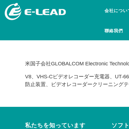
メ
会社につい
イ
ン
コ
聯絡我們
ン
テ
ン
ツ
に
米国子会社GLOBALCOM Electronic Technol
移
動
V8、VHS-Cビデオレコーダー充電器、UT
防止装置、ビデオレコーダークリーニングテ
私たちを知っています
ソフ