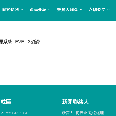
關於怡利
產品介紹
投資人關係
永續發展
系統LEVEL 3認證
下載區
新聞聯絡人
發言人: 柯茂全 副總經理
Source GPL/LGPL