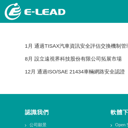
跳
转
到
主
要
内
容
1月 通過TISAX汽車資訊安全評估交換機制管理
8月 設立遠視界科技股份有限公司拓展市場
12月 通過ISO/SAE 21434車輛網路安全認證
認識我們
軟體
公司願景
Open 