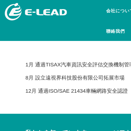
メ
会社につい
イ
ン
コ
聯絡我們
ン
テ
ン
ツ
に
1月 通過TISAX汽車資訊安全評估交換機制管理
移
動
8月 設立遠視界科技股份有限公司拓展市場
12月 通過ISO/SAE 21434車輛網路安全認證