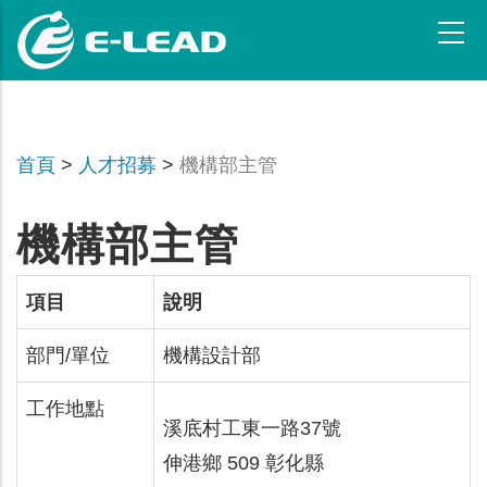
メ
イ
ン
コ
ン
テ
首頁
>
人才招募
>
機構部主管
ン
ツ
に
機構部主管
移
動
項目
說明
部門/單位
機構設計部
工作地點
溪底村工東一路37號
伸港鄉 509 彰化縣