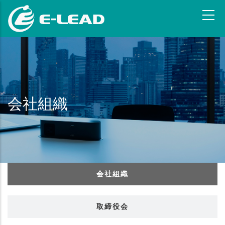
メ
イ
ン
コ
ン
テ
ン
ツ
会社組織
に
移
動
会社組織
取締役会