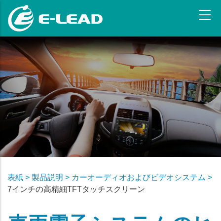
メ
イ
ン
コ
ン
テ
ン
ツ
に
移
動
表紙 >
製品説明 >
カーオーディオおよびビデオシステム >
7インチの高精細TFTタッチスクリーン