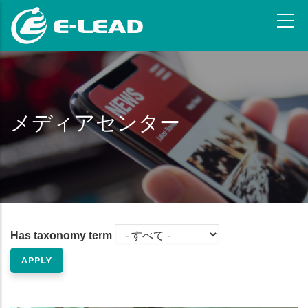
メ
イ
ン
コ
ン
テ
ン
メディアセンター
ツ
に
移
動
Has taxonomy term