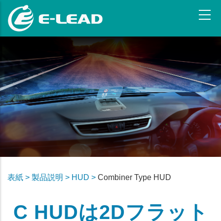
メ
イ
ン
コ
ン
テ
ン
ツ
に
移
動
表紙 >
製品説明 >
HUD >
Combiner Type HUD
C HUDは2Dフラット