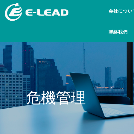
メ
会社につい
イ
ン
コ
聯絡我們
ン
テ
ン
ツ
に
移
動
危機管理