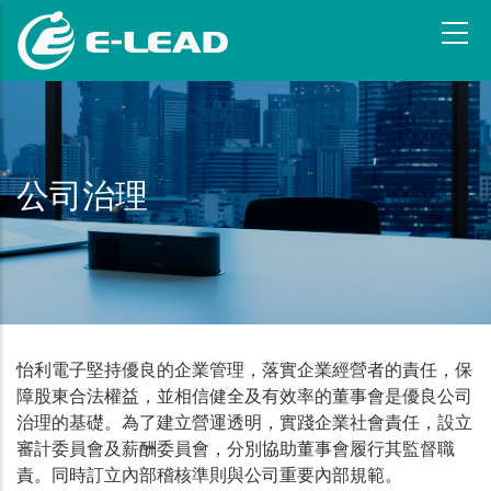
跳
转
到
主
要
内
容
公司治理
怡利電子堅持優良的企業管理，落實企業經營者的責任，保
障股東合法權益，並相信健全及有效率的董事會是優良公司
治理的基礎。為了建立營運透明，實踐企業社會責任，設立
審計委員會及薪酬委員會，分別協助董事會履行其監督職
責。同時訂立內部稽核準則與公司重要內部規範。