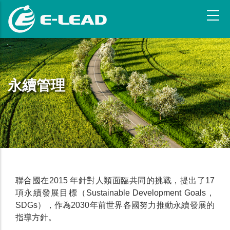
跳
转
到
主
要
内
容
永續管理
聯合國在2015 年針對人類面臨共同的挑戰，提出了17
項永續發展目標（Sustainable Development Goals，
SDGs），作為2030年前世界各國努力推動永續發展的
指導方針。