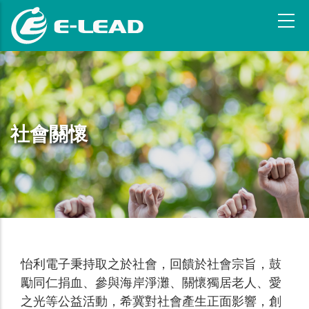
跳
转
到
主
要
内
容
社會關懷
怡利電子秉持取之於社會，回饋於社會宗旨，鼓
勵同仁捐血、參與海岸淨灘、關懷獨居老人、愛
之光等公益活動，希冀對社會產生正面影響，創