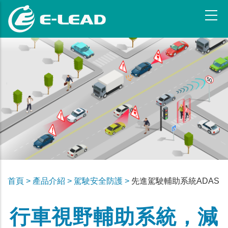
跳
转
到
主
要
内
容
首頁 >
產品介紹 >
駕駛安全防護 >
先進駕駛輔助系統ADAS
行車視野輔助系統，減