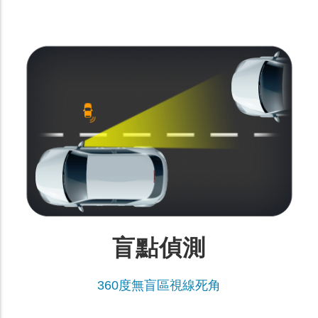
盲點偵測
360度無盲區視線死角