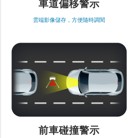
車道偏移警示
雲端影像儲存，方便隨時調閱
前車碰撞警示