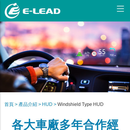
跳
转
到
主
要
内
容
首頁 >
產品介紹 >
HUD >
Windshield Type HUD
各大車廠多年合作經