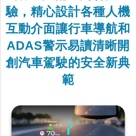
驗，精心設計各種人機
互動介面讓行車導航和
ADAS警示易讀清晰開
創汽車駕駛的安全新典
範