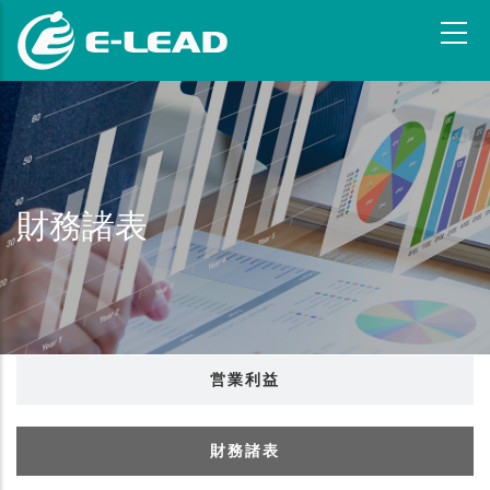
メ
イ
ン
コ
ン
テ
ン
ツ
財務諸表
に
移
動
営業利益
財務諸表