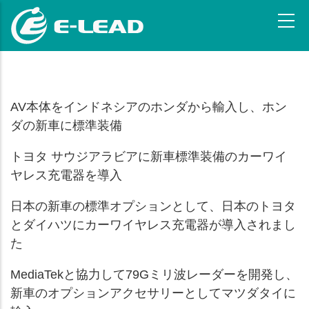
メ
イ
ン
コ
ン
テ
AV本体をインドネシアのホンダから輸入し、ホン
ン
ツ
ダの新車に標準装備
に
トヨタ サウジアラビアに新車標準装備のカーワイ
移
動
ヤレス充電器を導入
日本の新車の標準オプションとして、日本のトヨタ
とダイハツにカーワイヤレス充電器が導入されまし
た
MediaTekと協力して79Gミリ波レーダーを開発し、
新車のオプションアクセサリーとしてマツダタイに