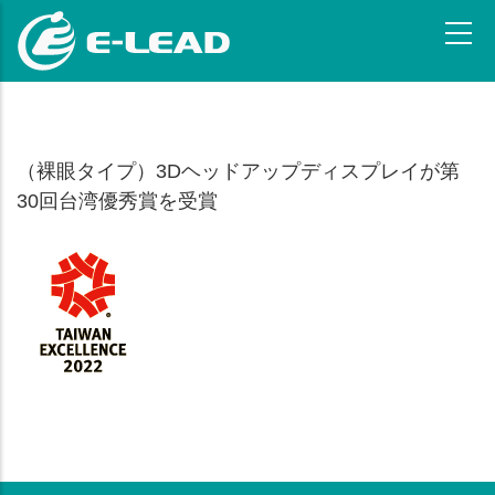
メ
イ
ン
コ
ン
テ
（裸眼タイプ）3Dヘッドアップディスプレイが第
ン
ツ
30回台湾優秀賞を受賞
に
移
動