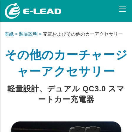
メ
イ
ン
コ
ン
表紙 >
製品説明 >
充電およびその他のカーアクセサリー
テ
ン
その他のカーチャージ
ツ
に
移
ャーアクセサリー
動
軽量設計、デュアル QC3.0 スマ
ートカー充電器