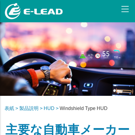
メ
イ
ン
コ
ン
テ
ン
ツ
に
移
動
表紙 >
製品説明 >
HUD >
Windshield Type HUD
主要な自動車メーカー