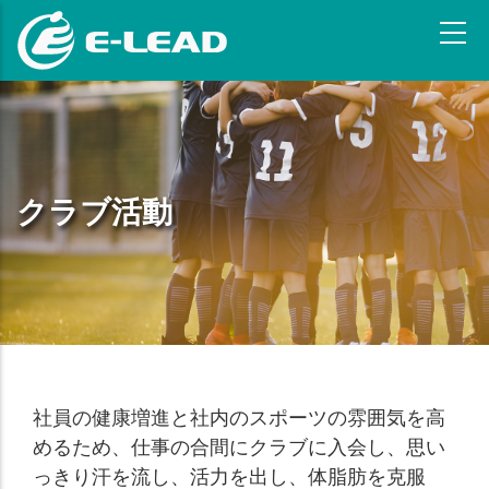
メ
イ
ン
コ
ン
テ
ン
ツ
クラブ活動
に
移
動
社員の健康増進と社内のスポーツの雰囲気を高
めるため、仕事の合間にクラブに入会し、思い
っきり汗を流し、活力を出し、体脂肪を克服