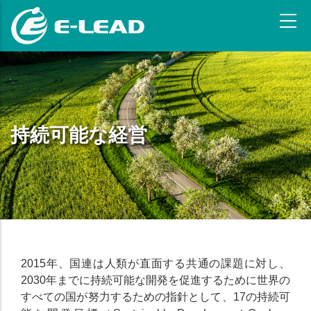
メ
イ
ン
コ
ン
テ
ン
ツ
持続可能な経営
に
移
動
2015年、国連は人類が直面する共通の課題に対し、
2030年までに持続可能な開発を促進するために世界の
すべての国が努力するための指針として、17の持続可