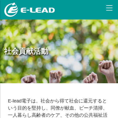
メ
イ
ン
コ
ン
テ
ン
ツ
社会貢献活動
に
移
動
E-lead電子は、社会から得て社会に還元すると
いう目的を堅持し、同僚が献血、ビーチ清掃、
一人暮らし高齢者のケア、その他の公共福祉活