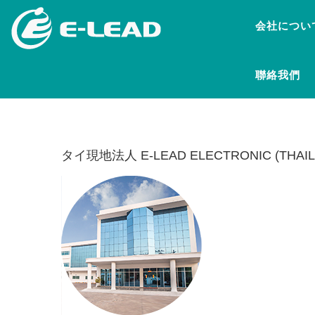
メ
会社につい
イ
ン
コ
聯絡我們
ン
テ
ン
ツ
に
タイ現地法人 E-LEAD ELECTRONIC (THAILA
移
動