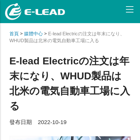
メ
イ
ン
コ
ン
首頁
>
媒體中心
>
E-lead Electricの注文は年末になり、
WHUD製品は北米の電気自動車工場に入る
テ
ン
ツ
E-lead Electricの注文は年
に
移
末になり、WHUD製品は
動
北米の電気自動車工場に入
る
發布日期 2022-10-19