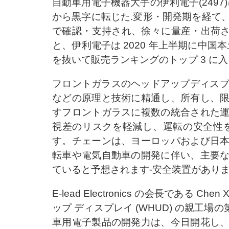
自動車用電子機器大手の伊利電子(249
から黒字に転じた.変形・開発期を経て
で確認・支持され、徐々に量産・出荷されています。 Ga
と、伊利電子は 2020 年上半期に中国本土で
を抜いて販売ランキングのトップ 3 に
フロントガラスのヘッドアップディスプ
などの原理と技術に精通し、所有し、
すフロントガラスに複数の統合された
視差のリスクを軽減し、運転の安全性
す。チェーンは、ヨーロッパおよび日
転車や電気自動車の開発に伴い、主要
ていると予想されます-安全装置があり
E-lead Electronics の会長である
ップ ディスプレイ (WHUD) の親
車用電子製品の開発力は、今日開花し