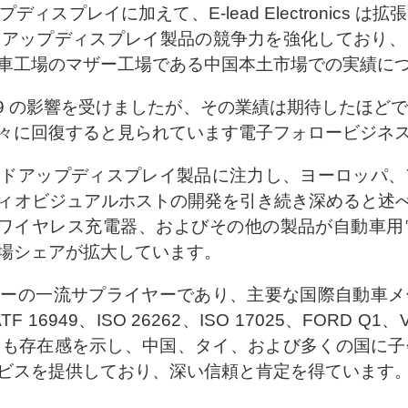
スプレイに加えて、E-lead Electronics 
、ヘッドアップディスプレイ製品の競争力を強化してお
車工場のマザー工場である中国本土市場での実績に
に COVID-19 の影響を受けましたが、その業績は期待し
々に回復すると見られています電子フォロービジネ
でヘッドアップディスプレイ製品に注力し、ヨーロッパ
ィオビジュアルホストの開発を引き続き深めると述べた
 ワイヤレス充電器、およびその他の製品が自動車
場シェアが拡大しています。
メーカーの一流サプライヤーであり、主要な国際自動車
6949、ISO 26262、ISO 17025、FORD Q
にも存在感を示し、中国、タイ、および多くの国に子
ビスを提供しており、深い信頼と肯定を得ています