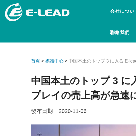
メ
会社につい
イ
ン
コ
聯絡我們
ン
テ
ン
ツ
首頁
>
媒體中心
>
中国本土のトップ 3 に入る E-le
に
移
動
中国本土のトップ 3 に入る 
プレイの売上高が急速
發布日期 2020-11-06