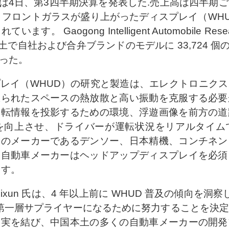
7)は4日、第3四半期決算を発表した.売上高は四半期
、フロントガラスが盛り上がったディスプレイ（WH
ogong Intelligent Automobile Resear
自社および合弁ブランドのモデルに 33,724 個の HUD
入った。
レイ（WHUD）の研究と製造は、エレクトロニク
限られたスペースの熱放散と高い振動を克服する必要
運転情報を投影するための環境、浮遊画像を前方の道
を向上させ、ドライバーが運転状況をリアルタイム
本のメーカーであるデンソー、日本精機、コンチネン
な自動車メーカーはヘッドアップディスプレイを必須
ます。
 Chen Xixun 氏は、4 年以上前に WHUD 普及の傾
工場の第一層サプライヤーになるために努力することを
、実を結び、中国本土の多くの自動車メーカーの開発