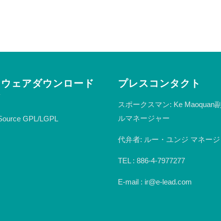
トウェアダウンロード
プレスコンタクト
ア
スポークスマン: Ke Maoqua
ルマネージャー
Source GPL/LGPL
代弁者: ルー・ユンジ マネー
TEL : 886-4-7977277
E-mail : ir@e-lead.com